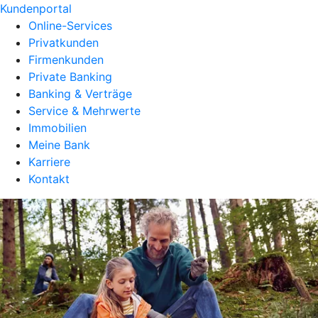
Kundenportal
Online-Services
Privatkunden
Firmenkunden
Private Banking
Banking & Verträge
Service & Mehrwerte
Immobilien
Meine Bank
Karriere
Kontakt