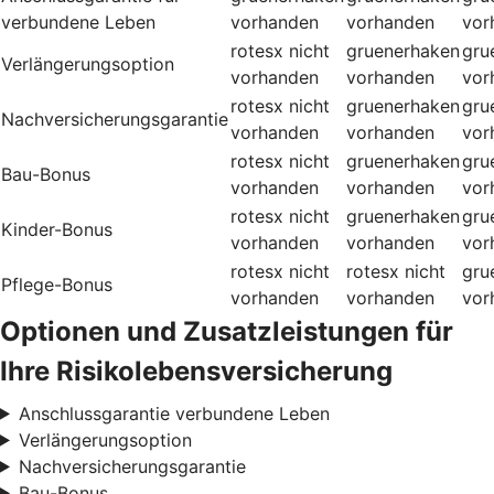
verbundene Leben
vorhanden
vorhanden
vor
rotesx
nicht
gruenerhaken
gru
Verlängerungsoption
vorhanden
vorhanden
vor
rotesx
nicht
gruenerhaken
gru
Nachversicherungsgarantie
vorhanden
vorhanden
vor
rotesx
nicht
gruenerhaken
gru
Bau-Bonus
vorhanden
vorhanden
vor
rotesx
nicht
gruenerhaken
gru
Kinder-Bonus
vorhanden
vorhanden
vor
rotesx
nicht
rotesx
nicht
gru
Pflege-Bonus
vorhanden
vorhanden
vor
Optionen und Zusatzleistungen für
Ihre Risikolebensversicherung
Anschlussgarantie verbundene Leben
Verlängerungsoption
Nachversicherungsgarantie
Bau-Bonus