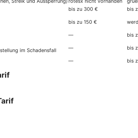
hen, Streik und Aussperrung)
rotesx
nicht vorhanden
grue
bis zu 300 €
bis 
bis zu 150 €
werd
—
bis 
—
bis 
stellung im Schadensfall
—
bis 
rif
arif