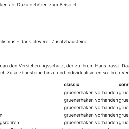
ken ab. Dazu gehören zum Beispiel:
alismus – dank cleverer Zusatzbausteine
.
au den Versicherungsschutz, der zu Ihrem Haus passt. Dazu
ch Zusatzbausteine hinzu und individualisieren so Ihren Ve
classic
comf
gruenerhaken
vorhanden
grue
gruenerhaken
vorhanden
grue
gruenerhaken
vorhanden
grue
en
gruenerhaken
vorhanden
grue
ngsrohren
gruenerhaken
vorhanden
grue