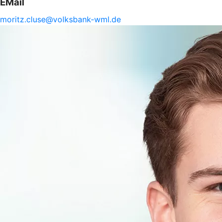
EMail
moritz.
cluse@
volksbank-
wml.de