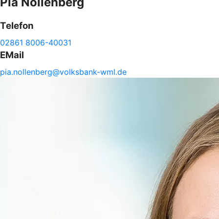
Pia
Nollenberg
Telefon
02861 8006-40031
EMail
pia.
nollenberg@
volksbank-
wml.de