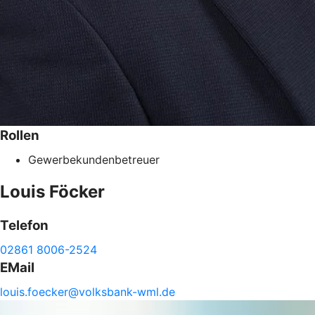
Rollen
Gewerbekundenbetreuer
Louis
Föcker
Telefon
02861 8006-2524
EMail
louis.
foecker@
volksbank-
wml.de