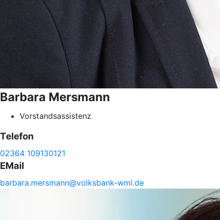
Barbara
Mersmann
Vorstandsassistenz
Telefon
02364 109130121
EMail
barbara.
mersmann@
volksbank-
wml.de