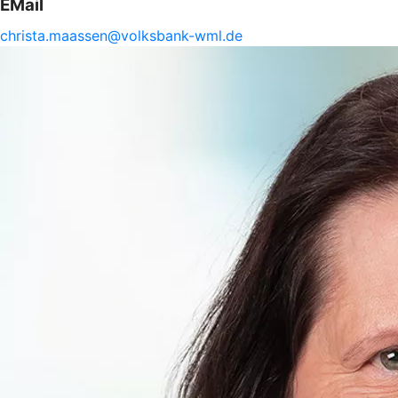
EMail
christa.
maassen@
volksbank-
wml.de