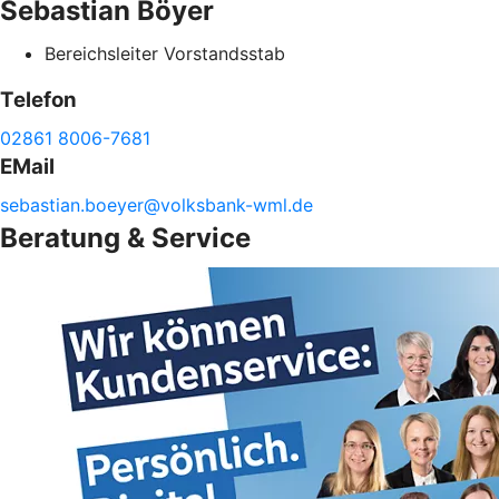
Sebastian
Böyer
Bereichsleiter Vorstandsstab
Telefon
02861 8006-7681
EMail
sebastian.
boeyer@
volksbank-
wml.de
Beratung & Service