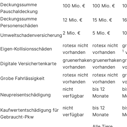
Deckungssumme
100 Mio. €
100 Mio. €
10
Pauschaldeckung
Deckungssumme
12 Mio. €
15 Mio. €
16
Personenschäden
2 Mio. €
5 Mio. €
10
Umweltschadenversicherung
rotesx
nicht
rotesx
nicht
g
Eigen-Kollisionsschäden
1
vorhanden
vorhanden
gruenerhaken
gruenerhaken
g
Digitale Versichertenkarte
vorhanden
vorhanden
v
rotesx
nicht
rotesx
nicht
g
Grobe Fahrlässigkeit
vorhanden
vorhanden
v
nicht
bis 12
bi
Neupreisentschädigung
verfügbar
Monate
M
nicht
bis 12
bi
Kauf­wert­entschädi­gung für
verfügbar
Monate
M
Gebraucht-Pkw
Alle Tiere