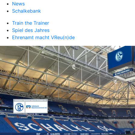
News
Schalkebank
Train the Trainer
Spiel des Jahres
Ehrenamt macht VReu(n)de