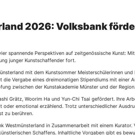
nd 2026: Volksbank förder
, vier spannende Perspektiven auf zeitgenössische Kunst:
ng junger Kunstschaffender fort.
münsterland mit dem Kunstsommer Meisterschülerinnen und 
t die Vergabe eines dreimonatigen Stipendiums mit einer A
üpfung zwischen der Kunstakademie Münster und der Region
ashi Grätz, Woorim Ha und Yun-Chi Tsai gefördert. Ihre Arbe
rakt oder emotional erzählend. Trotz unterschiedlicher Ausdr
t zu berühren.
ank Westmünsterland in Zusammenarbeit mit einem Kurator. 
nstlerischen Schaffens. Inhaltliche Vorgaben gibt es bewus