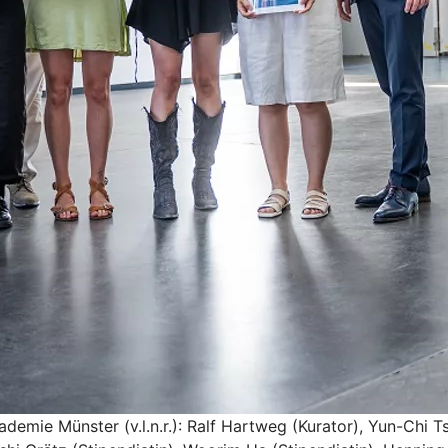
emie Münster (v.l.n.r.): Ralf Hartweg (Kurator), Yun-Chi Ts