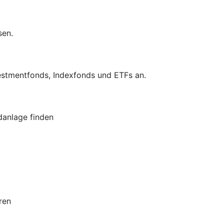
sen.
estmentfonds, Indexfonds und ETFs an.
danlage finden
ren