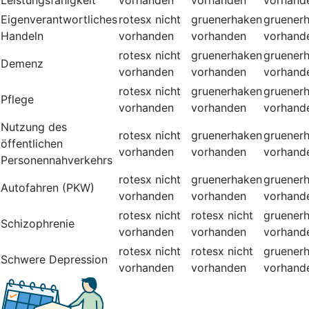
Eigenverantwortliches
rotesx
nicht
gruenerhaken
gruener
Handeln
vorhanden
vorhanden
vorhand
rotesx
nicht
gruenerhaken
gruener
Demenz
vorhanden
vorhanden
vorhand
rotesx
nicht
gruenerhaken
gruener
Pflege
vorhanden
vorhanden
vorhand
Nutzung des
rotesx
nicht
gruenerhaken
gruener
öffentlichen
vorhanden
vorhanden
vorhand
Personennahverkehrs
rotesx
nicht
gruenerhaken
gruener
Autofahren (PKW)
vorhanden
vorhanden
vorhand
rotesx
nicht
rotesx
nicht
gruener
Schizophrenie
vorhanden
vorhanden
vorhand
rotesx
nicht
rotesx
nicht
gruener
Schwere Depression
vorhanden
vorhanden
vorhand