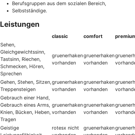
Berufsgruppen aus dem sozialen Bereich,
Selbstständige.
Leistungen
classic
comfort
premiu
Sehen,
Gleichgewichtssinn,
gruenerhaken
gruenerhaken
gruener
Tastsinn, Riechen,
vorhanden
vorhanden
vorhand
Schmecken, Hören,
Sprechen
Gehen, Stehen, Sitzen,
gruenerhaken
gruenerhaken
gruener
Treppensteigen
vorhanden
vorhanden
vorhand
Gebrauch einer Hand,
Gebrauch eines Arms,
gruenerhaken
gruenerhaken
gruener
Knien, Bücken, Heben,
vorhanden
vorhanden
vorhand
Tragen
Geistige
rotesx
nicht
gruenerhaken
gruener
Leistungsfähigkeit
vorhanden
vorhanden
vorhand