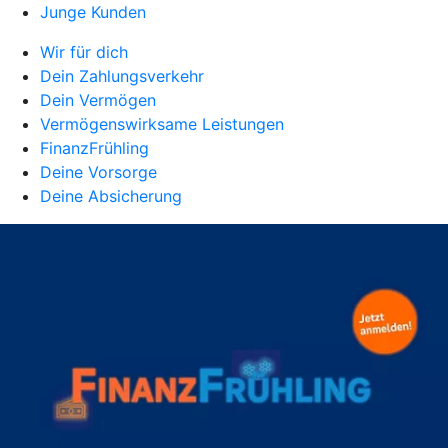
Junge Kunden
Wir für dich
Dein Zahlungsverkehr
Dein Vermögen
Vermögenswirksame Leistungen
FinanzFrühling
Deine Vorsorge
Deine Absicherung