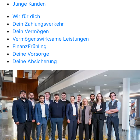
Junge Kunden
Wir für dich
Dein Zahlungsverkehr
Dein Vermögen
Vermögenswirksame Leistungen
FinanzFrühling
Deine Vorsorge
Deine Absicherung